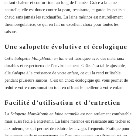
enfant chaleur et confort tout au long de l’année. Grâce à la laine
naturelle, elle est douce contre la peau, respirante, et garde les petits au
chaud sans jamais les surchauffer. La laine mérinos est naturellement
thermorégulatrice, ce qui en fait un excellent choix pour toutes les
saisons.
Une salopette évolutive et écologique
Cette
Salopette ManyMonth en laine
est fabriquée avec des matériaux
durables et respectueux de l’environnement. Grâce à sa taille ajustable,
elle s'adapte à la croissance de votre enfant, ce qui la rend utilisable
pendant plusieurs saisons. C'est un choix écologique qui vous permet de
réduire votre consommation tout en offrant le meilleur à votre enfant.
Créer une liste d'envies
Facilité d’utilisation et d’entretien
Connexion
Ajouter à ma liste d'envies
La
Salopette ManyMonth en laine naturelle
est non seulement confortable
Nom de la liste d'envies
Vous devez être connecté pour ajouter des produits à votre liste
mais aussi facile à entretenir. La laine mérinos est résistante aux taches et
d'envies.
aux odeurs, ce qui permet de réduire les lavages fréquents. Pratique pour
les parents actifs et respectueux de l’environnement, ce vêtement est un