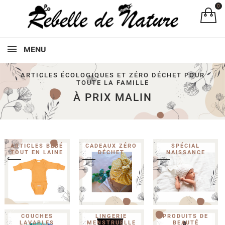
0
Rebelle de 
Pa
MENU
ARTICLES ÉCOLOGIQUES ET ZÉRO DÉCHET POUR
TOUTE LA FAMILLE
À PRIX MALIN
ARTICLES BÉBÉ
CADEAUX ZÉRO
SPÉCIAL
TOUT EN LAINE
DÉCHET
NAISSANCE
COUCHES
LINGERIE
PRODUITS DE
LAVABLES
MENSTRUELLE
BEAUTÉ