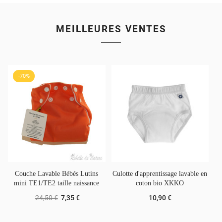
MEILLEURES VENTES
-70%
Couche Lavable Bébés Lutins
Culotte d'apprentissage lavable en
mini TE1/TE2 taille naissance
coton bio XKKO
O
24,50 €
7,35 €
10,90 €