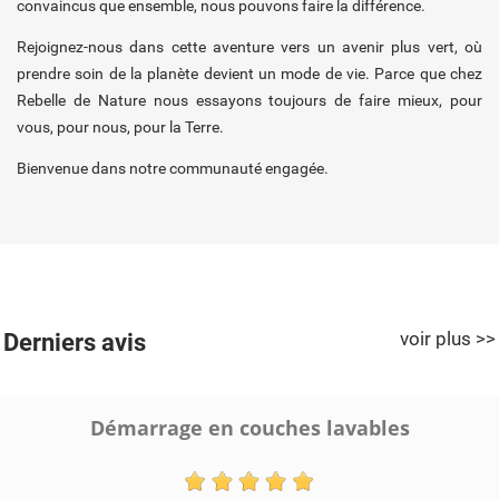
convaincus que ensemble, nous pouvons faire la différence.
Rejoignez-nous dans cette aventure vers un avenir plus vert, où
prendre soin de la planète devient un mode de vie. Parce que chez
Rebelle de Nature nous essayons toujours de faire mieux, pour
vous, pour nous, pour la Terre.
Créer une liste d'envies
Connexion
Bienvenue dans notre communauté engagée.
((modalTitle))
Ajouter à ma liste d'envies
Nom de la liste d'envies
Vous devez être connecté pour ajouter des produits à votre liste
((confirmMessage))
d'envies.
add_circle_outline
CRÉER UNE NOUVELLE LISTE
((CANCELTEXT))
((MODALDELETETEXT))
CONNEXION
ANNULER
voir plus >>
Derniers avis
CRÉER UNE LISTE D'ENVIES
ANNULER
Parfait