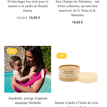
16 bricolages low-tech pour la
Aux Champs les Volonteux : une
Ba
maison et le jardin de Roland
ferme collective, un tiers-lieu
Dutrey
nourricier de N. Posta et B.
Maurines
15,00 €
10,50 €
18,00 €
-50%
-30%
Aquabulle, portage d'appoint
aquatique Néobulle
Baume à barbe à l'huile de ricin -