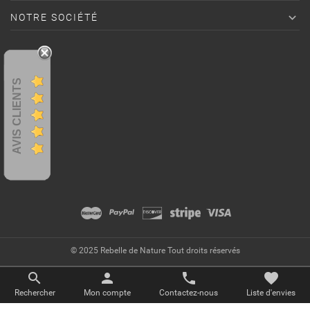

NOTRE SOCIÉTÉ
AVIS CLIENTS
© 2025 Rebelle de Nature Tout droits réservés
favorite
search
person
phone
Liste d'envies
Rechercher
Mon compte
Contactez-nous