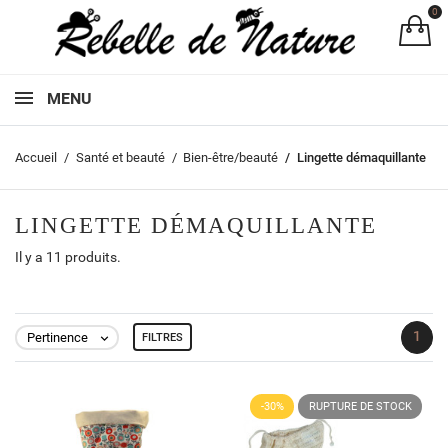
0
Pa
MENU
Accueil
Santé et beauté
Bien-être/beauté
Lingette démaquillante
LINGETTE DÉMAQUILLANTE
Il y a 11 produits.
1
Pertinence
FILTRES

-30%
RUPTURE DE STOCK