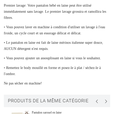
Créer une liste d'envies
Premier lavage: Votre pantalon bébé en laine peut être utilisé
Connexion
immédiatement sans lavage. Le premier lavage grossira et ramollira les
Ajouter à ma liste d'envies
fibres.
Nom de la liste d'envies
Vous devez être connecté pour ajouter des produits à votre liste
• Vous pouvez laver en machine à condition d'utiliser un lavage à l'eau
d'envies.
froide, un cycle court et un essorage délicat et délicat.
add_circle_outline
CRÉER UNE NOUVELLE LISTE
• Le pantalon en laine est fait de laine mérinos italienne super douce,
CONNEXION
ANNULER
AUCUN détergent n'est requis.
CRÉER UNE LISTE D'ENVIES
ANNULER
• Vous pouvez ajouter un assouplissant en laine si vous le souhaitez.
• Remettez le body mouillé en forme et posez-le à plat / séchez-le à
l'ombre.
Ne pas sécher en machine!
PRODUITS DE LA MÊME CATÉGORIE
Pantalon sarouel en laine