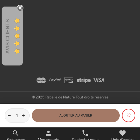
AVIS CLIENTS
© 2025 Rebelle de Nature Tout droits réservés
AJOUTER AU PANIER
favorite
search
person
phone
Liste d'envies
Rechercher
Mon compte
Contactez-nous