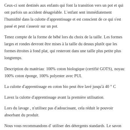
Ceux-ci sont destinés aux enfants qui font la transition vers un pot et qui
ont parfois un accident désagréable. L'enfant sent immédiatement
l'humidité dans la culotte d'apprentissage et est conscient de ce qui s'est
passé et peut s'asseoir sur un pot.
Tenez compte de la forme de bébé lors du choix de la taille. Les formes
larges et rondes devront être mises à la taille du dessus plutôt que les
formes étroites à fond plat, qui resteront dans une taille plus petite plus
longtemps.
Description du matériau: 100% coton biologique (certifié GOTS), noyau:
100% coton éponge, 100% polyester avec PUL
Créer une liste d'envies
La culotte d'apprentissage en coton bio
peut être lavé jusqu'à 40 ° C
Connexion
Lavez la culotte d'apprentissage avant la première utilisation.
Ajouter à ma liste d'envies
Nom de la liste d'envies
Lors du lavage , n'utilisez pas d'adoucissant, cela réduit le pouvoir
Vous devez être connecté pour ajouter des produits à votre liste
absorbant du produit.
d'envies.
Nous vous recommandons d' utiliser des détergents standards. Le savon
add_circle_outline
CRÉER UNE NOUVELLE LISTE