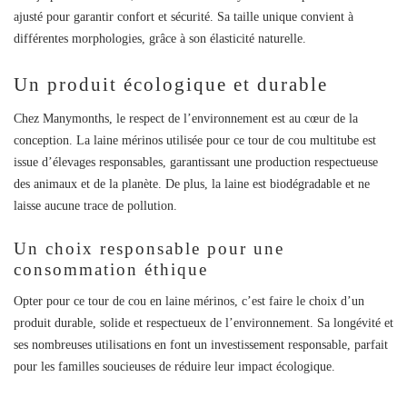
ajusté pour garantir confort et sécurité. Sa taille unique convient à
différentes morphologies, grâce à son élasticité naturelle.
Un produit écologique et durable
Chez Manymonths, le respect de l’environnement est au cœur de la
conception. La laine mérinos utilisée pour ce
tour de cou multitube
est
issue d’élevages responsables, garantissant une production respectueuse
des animaux et de la planète. De plus, la laine est biodégradable et ne
laisse aucune trace de pollution.
Créer une liste d'envies
Connexion
Un choix responsable pour une
Ajouter à ma liste d'envies
consommation éthique
Nom de la liste d'envies
Vous devez être connecté pour ajouter des produits à votre liste
Opter pour ce
tour de cou en laine mérinos
, c’est faire le choix d’un
d'envies.
produit durable, solide et respectueux de l’environnement. Sa longévité et
add_circle_outline
CRÉER UNE NOUVELLE LISTE
ses nombreuses utilisations en font un investissement responsable, parfait
pour les familles soucieuses de réduire leur impact écologique.
CONNEXION
ANNULER
CRÉER UNE LISTE D'ENVIES
ANNULER