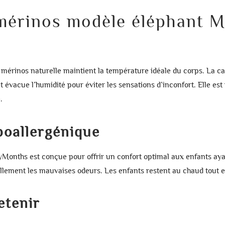
CONNEXION
 mérinos modèle éléphant
CRÉER UNE LISTE D'ENVIES
 mérinos naturelle
maintient la température idéale du corps. La
ca
 évacue l’humidité pour éviter les sensations d’inconfort. Elle est 
.
poallergénique
nyMonths
est conçue pour offrir un confort optimal aux enfants aya
ellement les mauvaises odeurs. Les enfants restent au chaud tout 
retenir