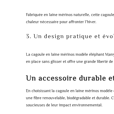
Fabriquée en
laine mérinos naturelle
, cette cagoul
chaleur nécessaire pour affronter l’hiver.
3. Un design pratique et évo
La
cagoule en laine mérinos modèle éléphant Ma
en place sans glisser et offre une grande liberté 
Créer u
Un accessoire durable e
Connex
Ajouter
Nom de la liste 
En choisissant la
cagoule en laine mérinos modèl
Vous devez être 
une fibre renouvelable, biodégradable et durable. C
soucieuses de leur impact environnemental.