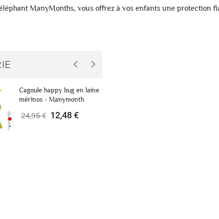
e éléphant ManyMonths
, vous offrez à vos enfants une protection fi
IE
Cagoule happy bug en laine
Bonnet Manymonth év
mérinos - Manymonth
bébé
12,48 €
18,95 €
24,95 €