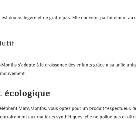
e est douce, légère et ne gratte pas. Elle convient parfaitement au
lutif
nyMonths
s’adapte à la croissance des enfants grâce à sa
taille uni
de mouvement.
ne liste d'envies
t écologique
ion
 à ma liste d'envies
d'envies
e éléphant ManyMonths
, vous optez pour un produit respectueux 
connecté pour ajouter des produits à votre liste d'envies.
ontrairement aux matières synthétiques, elle ne pollue pas et offr
add_circle_outline
CRÉER UNE NOU