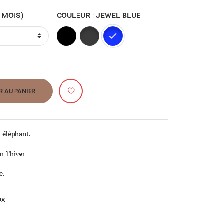
3/4 MOIS)
COULEUR : JEWEL BLUE
Foggy Black
Bright Silver
Jewel blue
R AU PANIER
 éléphant.
r l’hiver
e.
ng