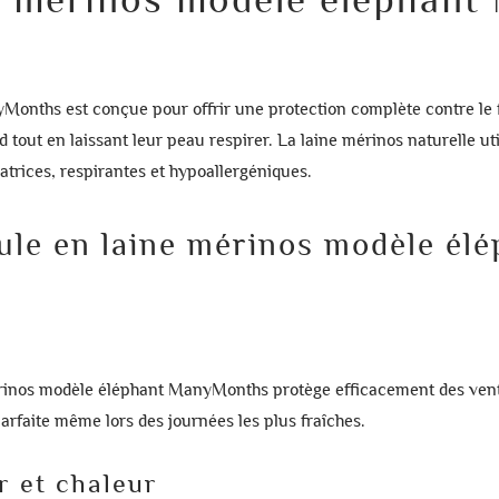
nyMonths
est conçue pour offrir une protection complète contre le fr
d tout en laissant leur peau respirer. La
laine mérinos naturelle
uti
rices, respirantes et hypoallergéniques.
ule en laine mérinos modèle é
érinos modèle éléphant ManyMonths
protège efficacement des vents
parfaite même lors des journées les plus fraîches.
r et chaleur