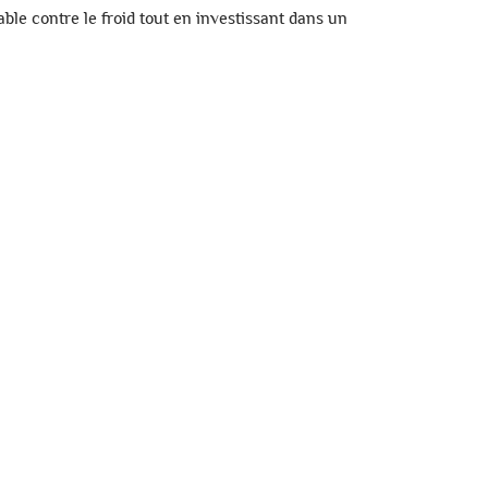
able contre le froid tout en investissant dans un
olutif
Cagoule Manymonths Dino
Bo
/ Dragon
mé
28,90 €
1