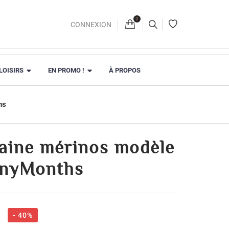
0
Panier
CONNEXION
 LOISIRS
EN PROMO !
À PROPOS
hs
laine mérinos modèle
anyMonths
€
- 40%