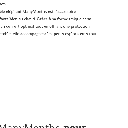
ison
dèle éléphant ManyMonths
est l’accessoire
fants bien au chaud. Grâce à sa forme unique et sa
 un confort optimal tout en offrant une protection
dorable, elle accompagnera les petits explorateurs tout
t ManyMonths
pour