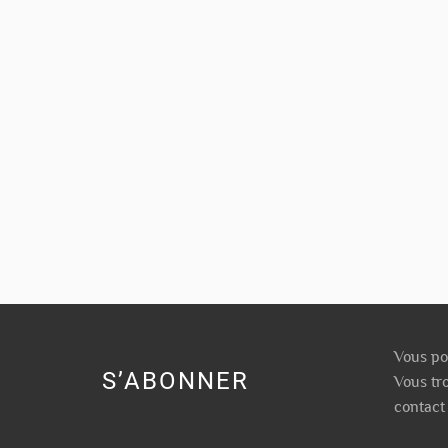
Vous po
S’ABONNER
Vous tr
contact 