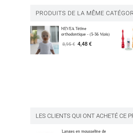
PRODUITS DE LA MÊME CATÉGOR
HEVEA Tétine
orthodontique - (3-36 Mois)
4,48 €
8,95 €
Créer u
LES CLIENTS QUI ONT ACHETÉ CE 
Connex
Ajouter
Nom de la liste 
usseline de
Goupillon soie/coton