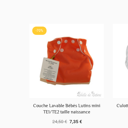
-70%
Couche Lavable Bébés Lutins mini
Culot
TE1/TE2 taille naissance
24,50 €
7,35 €