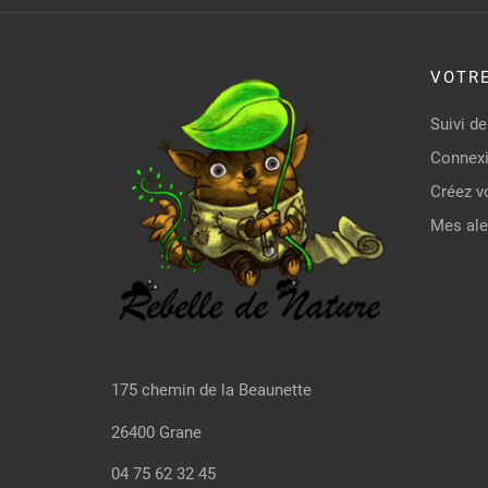
VOTR
Suivi 
Connex
Créez v
Mes ale
175 chemin de la Beaunette
26400 Grane
04 75 62 32 45