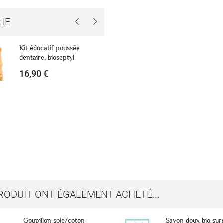
IE
Kit éducatif poussée
Sucette Silicone Dent
dentaire, bioseptyl
asymétrique
16,90 €
2,50 €
4,99 €
ne liste d'envies
PRODUIT ONT ÉGALEMENT ACHETÉ...
ion
 à ma liste d'envies
d'envies
Savon doux bio surgras pour
Lot d’inserts Quick