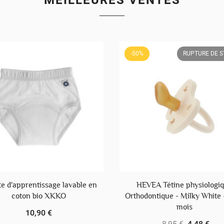
-50%
RUPTURE DE 
te d'apprentissage lavable en
HEVEA Tétine physiologi
coton bio XKKO
Orthodontique - Milky White -
mois
10,90 €
8,95 €
4,48 €