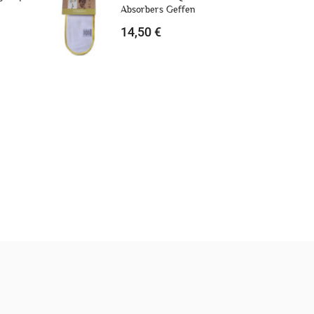
en coton biologique lot de 6
12,90 €
VELLE LISTE
ANNULER
ANNULER