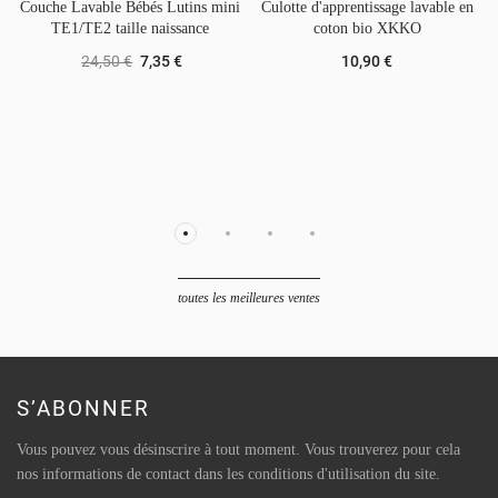
Couche Lavable Bébés Lutins mini
Culotte d'apprentissage lavable en
TE1/TE2 taille naissance
coton bio XKKO
24,50 €
7,35 €
10,90 €
toutes les meilleures ventes
S’ABONNER
Vous pouvez vous désinscrire à tout moment. Vous trouverez pour cela
nos informations de contact dans les conditions d'utilisation du site.