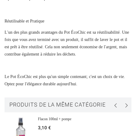
Connexion
Ajouter à ma liste d'envies
Nom de la liste d'envies
Vous devez être connecté pour ajouter des produits à votre liste
Réutilisable et Pratique
d'envies.
L'un des plus grands avantages du Pot ÉcoChic est sa réutilisabilité. Une
fois que vous avez terminé avec un produit, il suffit de laver le pot et il
add_circle_outline
CRÉER UNE NOUVELLE LISTE
est prêt à être réutilisé. Cela non seulement économise de l'argent, mais
CONNEXION
ANNULER
contribue également à réduire les déchets.
CRÉER UNE LISTE D'ENVIES
ANNULER
Le Pot ÉcoChic est plus qu'un simple contenant; c'est un choix de vie.
Optez pour l'élégance durable aujourd'hui.
PRODUITS DE LA MÊME CATÉGORIE
Flacon 100ml + pompe
3,10 €