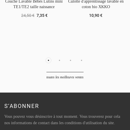
Couche Lavable Bébés Lutins mini
Culotte d'apprentissage lavable en
TE1/TE2 taille naissance
coton bio XKKO
24,50 €
7,35 €
10,90 €
toutes les meilleures ventes
S’ABONNER
Vous pouvez vous désinscrire à tout moment. Vous trouverez pour cela
nos informations de contact dans les conditions d'utilisation du site.