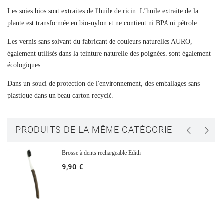
Les soies bios sont extraites de l'huile de ricin. L’huile extraite de la
plante est transformée en bio-nylon et ne contient ni BPA ni pétrole.
Les vernis sans solvant du fabricant de couleurs naturelles AURO,
également utilisés dans la teinture naturelle des poignées, sont également
écologiques.
Créer une liste d'envies
Dans un souci de protection de l'environnement, des emballages sans
Connexion
plastique dans un beau carton recyclé.
Ajouter à ma liste d'envies
Nom de la liste d'envies
Vous devez être connecté pour ajouter des produits à votre liste
PRODUITS DE LA MÊME CATÉGORIE
d'envies.
Brosse à dents rechargeable Edith
add_circle_outline
CRÉER UNE NOUVELLE LISTE
9,90 €
CONNEXION
ANNULER
CRÉER UNE LISTE D'ENVIES
ANNULER